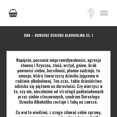
DDA – DOROSŁE DZIECKO ALKOHOLIKA CZ. I
Napięcie, poczucie nieprzewidywalności, agresja
słowna i fizyczna, złość, wstyd, gniew, brak
pewności siebie, bezsilność, płonne nadzieje, to
emocje, które towarzyszą dziecku żyjącemu w
rodzinie alkoholowej. Ten czas, takie dzieciństwo
odciska się piętnem na dorosłości. Czy wierzysz w
to, czy nie, niezależnie od strategii podświadomych
przez ciebie stosowanych, syndrom Dorosłego
Dziecka Alkoholika zostaje z tobą na zawsze.
Co warto wiedzieć, z czego zdawać sobie sprawę,