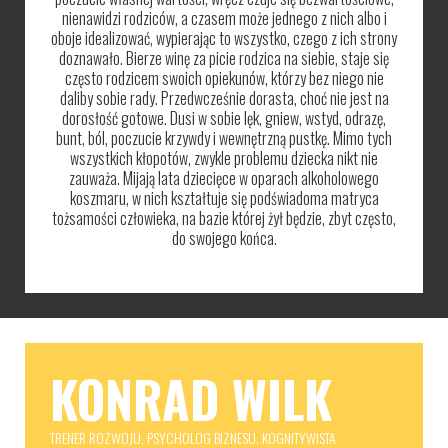
nienawidzi rodziców, a czasem może jednego z nich albo i
oboje idealizować, wypierając to wszystko, czego z ich strony
doznawało. Bierze winę za picie rodzica na siebie, staje się
często rodzicem swoich opiekunów, którzy bez niego nie
daliby sobie rady. Przedwcześnie dorasta, choć nie jest na
dorosłość gotowe. Dusi w sobie lęk, gniew, wstyd, odrazę,
bunt, ból, poczucie krzywdy i wewnętrzną pustkę. Mimo tych
wszystkich kłopotów, zwykle problemu dziecka nikt nie
zauważa. Mijają lata dziecięce w oparach alkoholowego
koszmaru, w nich kształtuje się podświadoma matryca
tożsamości człowieka, na bazie której żył będzie, zbyt często,
do swojego końca.
KONRAD WILK
TRENER
ROZWOJU, PSYCHOLOG BIZNESU, KOGNITYWISTA