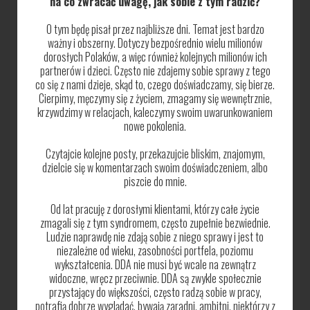
na co zwracać uwagę, jak sobie z tym radzić?
O tym będę pisał przez najbliższe dni. Temat jest bardzo
ważny i obszerny. Dotyczy bezpośrednio wielu milionów
dorosłych Polaków, a więc również kolejnych milionów ich
partnerów i dzieci. Często nie zdajemy sobie sprawy z tego
co się z nami dzieje, skąd to, czego doświadczamy, się bierze.
Cierpimy, męczymy się z życiem, zmagamy się wewnętrznie,
krzywdzimy w relacjach, kaleczymy swoim uwarunkowaniem
nowe pokolenia.
Czytajcie kolejne posty, przekazujcie bliskim, znajomym,
dzielcie się w komentarzach swoim doświadczeniem, albo
piszcie do mnie.
Od lat pracuję z dorosłymi klientami, którzy całe życie
zmagali się z tym syndromem, często zupełnie bezwiednie.
Ludzie naprawdę nie zdają sobie z niego sprawy i jest to
niezależne od wieku, zasobności portfela, poziomu
wykształcenia. DDA nie musi być wcale na zewnątrz
widoczne, wręcz przeciwnie. DDA są zwykle społecznie
przystający do większości, często radzą sobie w pracy,
potrafią dobrze wyglądać, bywają zaradni, ambitni, niektórzy z