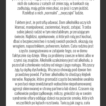
nich do sukcesu z całych sił zmierzają, w bankach się
zadłużają, mają gdzie mieszkać, co jeść i czym jeździć.
Rzekłbyś o nich „normalni”, „zwyczajni” ludzie.
Faktem jest, że potrafią udawać. Dom alkoholika uczy ich
kłamać, manipulować, zaciemniać, kręcić, zatajać. Trzeba
sobie jakość radzić w tym niestabilnym, przerażającym
świecie. Najbliżsi, opiekunowie, ci których rolą jest kochać,
dbać o bezpieczeństwo i rozwój swoich pociech, okazują się
wrogiem, napastnikiem, potworem, katem. Cała rodzina jest
często zaangażowana w zatajanie tego, co w domu
faktycznie się dzieje. Winę za problemy zawsze w kimś albo w
czymś się znajdzie. Alkoholik uzależniony jest od alkoholu, a
pozostali członkowie rodziny od niego i jego nałogu. Wszyscy
żyją tą ciężką dysfunkcją. Wszyscy chowają pod dywan ten
prawdziwy powód. Partner alkoholika to chodzący kłębek
nerwów. Napięcie, które gromadzi często bezwiednie uwalnia
w postaci nieprzewidzianych wybuchów niepohamowanej
agresji skierowanej w stronę partnera lub dzieci. Czasem się
całkowicie podporządkowuje, milczy, gnieździ się w swoim
syndromie ofiary oddając dzieci na pożarcie smoka, który ich
wszystkich po kątach rozstawia. Tańczą jak zagra, cała