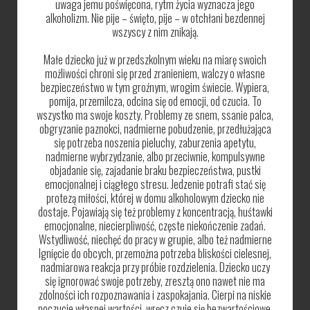
uwaga jemu poświęcona, rytm życia wyznacza jego
alkoholizm. Nie pije – święto, pije – w otchłani bezdennej
wszyscy z nim znikają.
Małe dziecko już w przedszkolnym wieku na miarę swoich
możliwości chroni się przed zranieniem, walczy o własne
bezpieczeństwo w tym groźnym, wrogim świecie. Wypiera,
pomija, przemilcza, odcina się od emocji, od czucia. To
wszystko ma swoje koszty. Problemy ze snem, ssanie palca,
obgryzanie paznokci, nadmierne pobudzenie, przedłużająca
się potrzeba noszenia pieluchy, zaburzenia apetytu,
nadmierne wybrzydzanie, albo przeciwnie, kompulsywne
objadanie się, zajadanie braku bezpieczeństwa, pustki
emocjonalnej i ciągłego stresu. Jedzenie potrafi stać się
protezą miłości, której w domu alkoholowym dziecko nie
dostaje. Pojawiają się też problemy z koncentracją, huśtawki
emocjonalne, niecierpliwość, częste niekończenie zadań.
Wstydliwość, niechęć do pracy w grupie, albo też nadmierne
lgnięcie do obcych, przemożna potrzeba bliskości cielesnej,
nadmiarowa reakcja przy próbie rozdzielenia. Dziecko uczy
się ignorować swoje potrzeby, zresztą ono nawet nie ma
zdolności ich rozpoznawania i zaspokajania. Cierpi na niskie
poczucie własnej wartości, wręcz czuje się bezwartościowe,