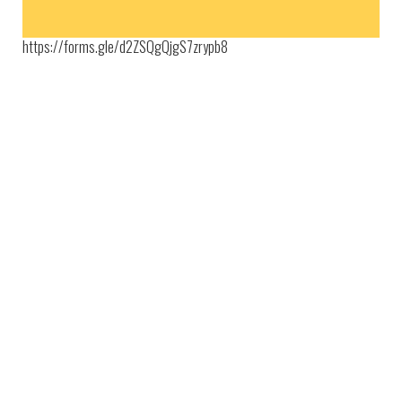
https://forms.gle/d2ZSQgQjgS7zrypb8