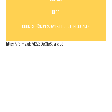
BLOG
COOKIES |
©KONRADWILK.PL 2021 |
REGULAMIN
https://forms.gle/d2ZSQgQjgS7zrypb8