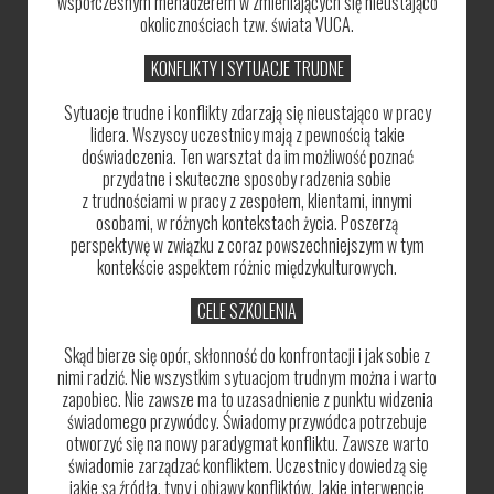
współczesnym menadżerem w zmieniających się nieustająco
okolicznościach tzw. świata VUCA.
KONFLIKTY I SYTUACJE TRUDNE
Sytuacje trudne i konflikty zdarzają się nieustająco w pracy
lidera. Wszyscy uczestnicy mają z pewnością takie
doświadczenia. Ten warsztat da im możliwość poznać
przydatne i skuteczne sposoby radzenia sobie
z trudnościami w pracy z zespołem, klientami, innymi
osobami, w różnych kontekstach życia. Poszerzą
perspektywę w związku z coraz powszechniejszym w tym
kontekście aspektem różnic międzykulturowych.
CELE SZKOLENIA
Skąd bierze się opór, skłonność do konfrontacji i jak sobie z
nimi radzić. Nie wszystkim sytuacjom trudnym można i warto
zapobiec. Nie zawsze ma to uzasadnienie z punktu widzenia
świadomego przywódcy. Świadomy przywódca potrzebuje
otworzyć się na nowy paradygmat konfliktu. Zawsze warto
świadomie zarządzać konfliktem. Uczestnicy dowiedzą się
jakie są źródła, typy i objawy konfliktów. Jakie interwencje