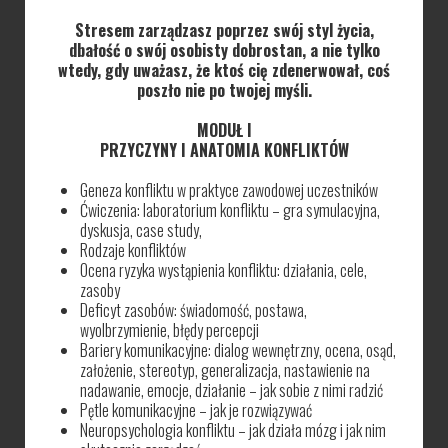
Stresem zarządzasz poprzez swój styl życia,
dbałość o swój osobisty dobrostan, a nie tylko
wtedy, gdy uważasz, że ktoś cię zdenerwował, coś
poszło nie po twojej myśli.
MODUŁ I
PRZYCZYNY I ANATOMIA KONFLIKTÓW
Geneza konfliktu w praktyce zawodowej uczestników
Ćwiczenia: laboratorium konfliktu – gra symulacyjna,
dyskusja, case study,
Rodzaje konfliktów
Ocena ryzyka wystąpienia konfliktu: działania, cele,
zasoby
Deficyt zasobów: świadomość, postawa,
wyolbrzymienie, błędy percepcji
Bariery komunikacyjne: dialog wewnętrzny, ocena, osąd,
założenie, stereotyp, generalizacja, nastawienie na
nadawanie, emocje, działanie – jak sobie z nimi radzić
Pętle komunikacyjne – jak je rozwiązywać
Neuropsychologia konfliktu – jak działa mózg i jak nim