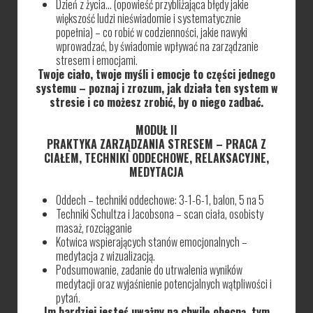
Dzień z życia… (opowieść przybliżająca błędy jakie
większość ludzi nieświadomie i systematycznie
popełnia) – co robić w codzienności, jakie nawyki
wprowadzać, by świadomie wpływać na zarządzanie
stresem i emocjami.
Twoje ciało, twoje myśli i emocje to części jednego
systemu – poznaj i zrozum, jak działa ten system w
stresie i co możesz zrobić, by o niego zadbać.
MODUŁ II
PRAKTYKA ZARZĄDZANIA STRESEM – PRACA Z
CIAŁEM, TECHNIKI ODDECHOWE, RELAKSACYJNE,
MEDYTACJA
Oddech – techniki oddechowe: 3-1-6-1, balon, 5 na 5
Techniki Schultza i Jacobsona – scan ciała, osobisty
masaż, rozciąganie
Kotwica wspierających stanów emocjonalnych –
medytacja z wizualizacją.
Podsumowanie, zadanie do utrwalenia wyników
medytacji oraz wyjaśnienie potencjalnych wątpliwości i
pytań.
Im bardziej jesteś uważny na chwilę obecną, tym