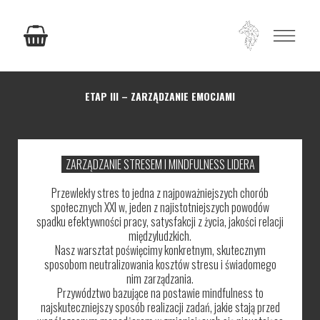
ETAP III – ZARZĄDZANIE EMOCJAMI
ZARZĄDZANIE STRESEM I MINDFULNESS LIDERA
Przewlekły stres to jedna z najpoważniejszych chorób
społecznych XXI w, jeden z najistotniejszych powodów
spadku efektywności pracy, satysfakcji z życia, jakości relacji
międzyludzkich.
Nasz warsztat poświęcimy konkretnym, skutecznym
sposobom neutralizowania kosztów stresu i świadomego
nim zarządzania.
Przywództwo bazujące na postawie mindfulness to
najskuteczniejszy sposób realizacji zadań, jakie stają przed